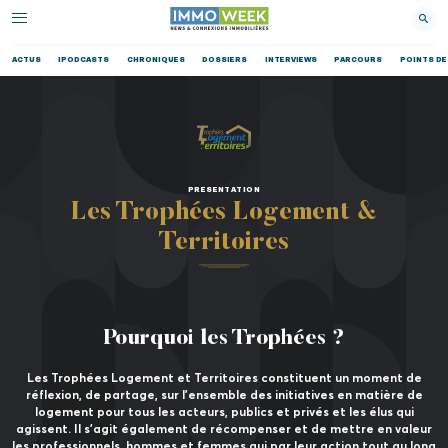
ACTUS
IPODCASTS
CHRONIQUES
DOSSIERS
INTERVIEWS
PARCOURS
POINTS DE
PRESENTATION
Les Trophées Logement &
Territoires
Pourquoi les Trophées ?
Les Trophées Logement et Territoires constituent un moment de
réflexion, de partage, sur l’ensemble des initiatives en matière de
logement pour tous les acteurs, publics et privés et les élus qui
agissent. Il s’agit également de récompenser et de mettre en valeur
les professionnels, hommes et femmes qui par leur action tout au long