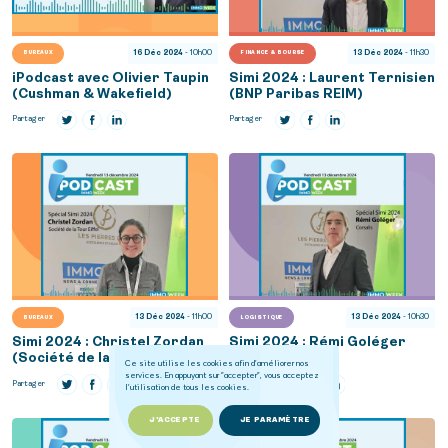
16 Déc 2024
- 10h00
13 Déc 2024
- 11h30
BUREAUX
FINANCE & BOURSE
iPodcast avec Olivier Taupin
Simi 2024 : Laurent Ternisien
(Cushman & Wakefield)
(BNP Paribas REIM)
Partager
Partager
13 Déc 2024
- 11h00
13 Déc 2024
- 10h30
BUREAUX
LOGISTIQUE
Simi 2024 : Christel Zordan
Simi 2024 : Rémi Goléger
(Société de la Tour Eiffel)
(Corsalis)
Ce site utilise les cookies afin d'améliorer nos
services. En appuyant sur "accepter", vous acceptez
Partager
Partager
l'utilisation de tous les cookies.
J'ACCEPTE
JE PARAMÈTRE