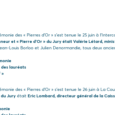
onie des « Pierres d’Or » s’est tenue le 25 juin à l’Interc
nneur et « Pierre d’Or » du Jury était Valérie Létard, min
ean-Louis Borloo et Julien Denormandie, tous deux ancie
émonie
 des lauréats
 »
onie des « Pierres d’Or » s’est tenue le 26 juin à La Coup
» du Jury
était
Eric Lombard, directeur général de la Cais
monie