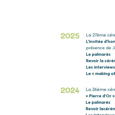
La 27ème cérém
2025
L’invitée d’ho
présence de J
Le palmarès
Revoir la cér
Les interviews
Le « making of
La 26ème cérém
2024
« Pierre d’Or 
Le palmarès
Revoir la
céré