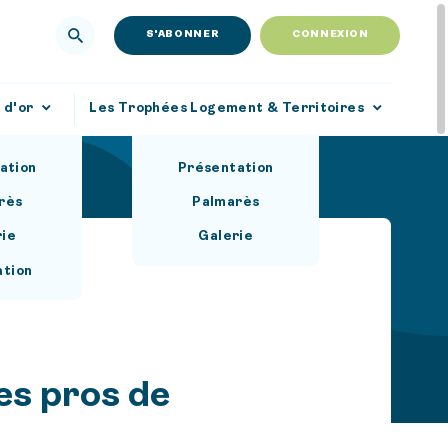
S'ABONNER
CONNEXION
 d'or
Les Trophées Logement & Territoires
ation
Présentation
rès
Palmarès
rie
Galerie
ation
es pros de