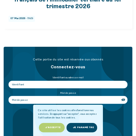
français de l'immobilier tertiaire au 1er
trimestre 2026
07 Mai 2026
- 11h09
Cette partie du site est réservée aux abonnés
Connectez-vous
Identifiant ou adresse mail
Mot de passe
Se souvenir de moi
Ce site utilise les cookies afin d'améliorer nos
services. En appuyant sur "accepter", vous acceptez
l'utilisation de tous les cookies.
SE CONNECTER
J'ACCEPTE
JE PARAMÈTRE
Mot de passe oublié