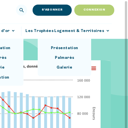
S'ABONNER
CONNEXION
 d'or
Les Trophées Logement & Territoires
ation
Présentation
rès
Palmarès
rie
Galerie
ation