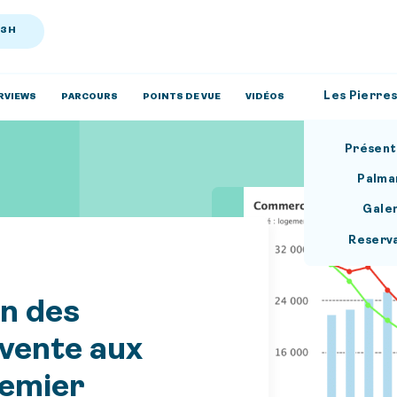
13H
Les Pierres
RVIEWS
PARCOURS
POINTS DE VUE
VIDÉOS
Présent
Palma
Gale
Reserv
n des
 vente aux
remier