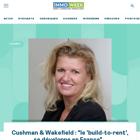
ACTUS
IPODCASTS
CHRONIQUES
DOSSIERS
INTERVIEWS
PARCOURS
POINTS DE
LOGEMENT
Cushman & Wakefield : "le 'build-to-rent',