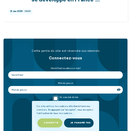
se développe en France"...
31 Jan 2025
- 09h26
Cette partie du site est réservée aux abonnés
Connectez-vous
Identifiant ou adresse mail
Mot de passe
Se souvenir de moi
Ce site utilise les cookies afin d'améliorer nos
services. En appuyant sur "accepter", vous acceptez
SE CONNECTER
l'utilisation de tous les cookies.
Mot de passe oublié
J'ACCEPTE
JE PARAMÈTRE