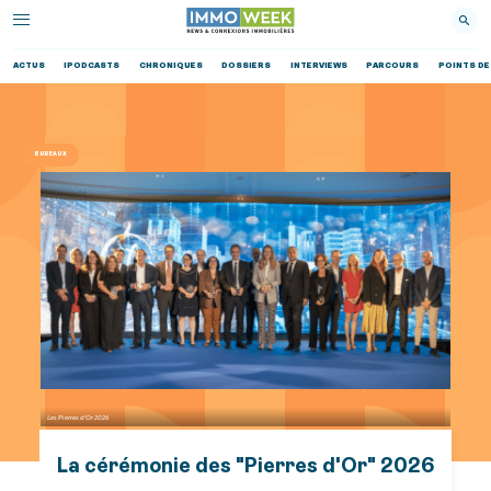
ACTUS
IPODCASTS
CHRONIQUES
DOSSIERS
INTERVIEWS
PARCOURS
POINTS DE
BUREAUX
Les Pierres d'Or 2026
La cérémonie des "Pierres d'Or" 2026