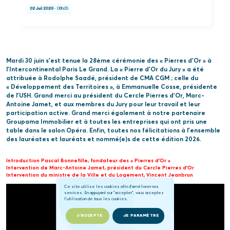
02 Juil 2026
- 08h35
Mardi 30 juin s’est tenue la 28ème cérémonie des « Pierres d’Or » à
l’Intercontinental Paris Le Grand. La « Pierre d’Or du Jury » a été
attribuée à Rodolphe Saadé, président de CMA CGM ; celle du
« Développement des Territoires », à Emmanuelle Cosse, présidente
de l’USH. Grand merci au président du Cercle Pierres d’Or, Marc-
Antoine Jamet, et aux membres du Jury pour leur travail et leur
participation active. Grand merci également à notre partenaire
Groupama Immobilier et à toutes les entreprises qui ont pris une
table dans le salon Opéra. Enfin, toutes nos félicitations à l’ensemble
des lauréates et lauréats et nommé(e)s de cette édition 2026.
Introduction Pascal Bonnefille, fondateur des « Pierres d’Or »
Intervention de Marc-Antoine Jamet, président du Cercle Pierres d’Or
Intervention
du ministre de la Ville et du Logement, Vincent Jeanbrun
Ce site utilise les cookies afin d'améliorer nos
services. En appuyant sur "accepter", vous acceptez
l'utilisation de tous les cookies.
J'ACCEPTE
JE PARAMÈTRE