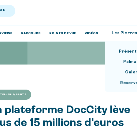
13H
Les Pierres
RVIEWS
PARCOURS
POINTS DE VUE
VIDÉOS
Présent
Palma
Gale
Reserv
TELLERIE/SANTÉ
a plateforme DocCity lève
us de 15 millions d'euros