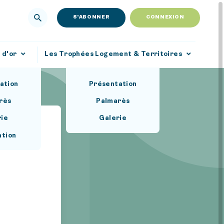
S'ABONNER
CONNEXION
 d'or
Les Trophées Logement & Territoires
ation
Présentation
rès
Palmarès
rie
Galerie
ation