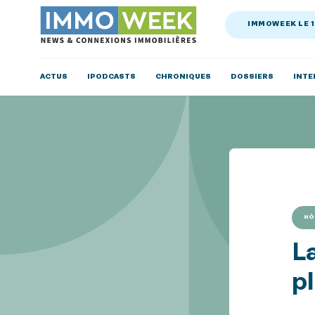
IMMOWEEK LE 
ACTUS
IPODCASTS
CHRONIQUES
DOSSIERS
INTE
HÔ
L
pl