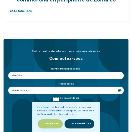
commercial en périphérie de Londres
06 Juil 2026
- 13h56
Cette partie du site est réservée aux abonnés
Connectez-vous
Identifiant ou adresse mail
Mot de passe
Se souvenir de moi
Ce site utilise les cookies afin d'améliorer nos
services. En appuyant sur "accepter", vous acceptez
SE CONNECTER
l'utilisation de tous les cookies.
Mot de passe oublié
J'ACCEPTE
JE PARAMÈTRE