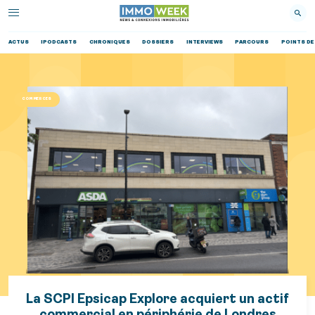
ACTUS
IPODCASTS
CHRONIQUES
DOSSIERS
INTERVIEWS
PARCOURS
POINTS DE
COMMERCES
La SCPI Epsicap Explore acquiert un actif