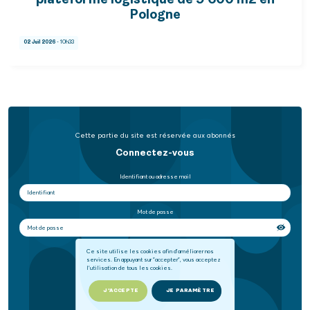
plateforme logistique de 9 600 m2 en
Pologne
02 Juil 2026
- 10h33
Cette partie du site est réservée aux abonnés
Connectez-vous
Identifiant ou adresse mail
Mot de passe
Se souvenir de moi
Ce site utilise les cookies afin d'améliorer nos
services. En appuyant sur "accepter", vous acceptez
l'utilisation de tous les cookies.
SE CONNECTER
J'ACCEPTE
JE PARAMÈTRE
Mot de passe oublié