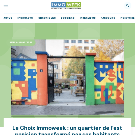
ACTUS
IPODCASTS
CHRONIQUES
DOSSIERS
INTERVIEWS
PARCOURS
POINTS DE
GREEN & INNOVATIONS
Le Choix Immoweek : un quartier de l’est