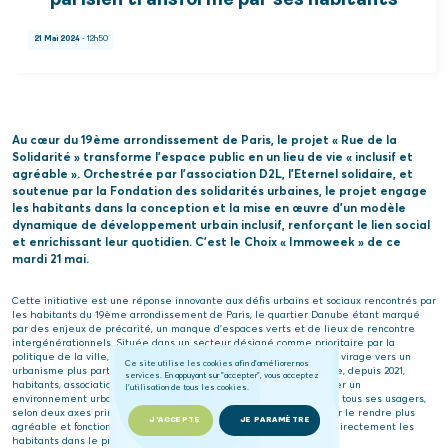
parisien transformé par ses habitants
21 Mai 2024
- 12h50
Au cœur du 19ème arrondissement de Paris, le projet « Rue de la
Solidarité » transforme l’espace public en un lieu de vie « inclusif et
agréable ». Orchestrée par l’association D2L, l’Eternel solidaire, et
soutenue par la Fondation des solidarités urbaines, le projet engage
les habitants dans la conception et la mise en œuvre d’un modèle
dynamique de développement urbain inclusif, renforçant le lien social
et enrichissant leur quotidien. C’est le Choix « Immoweek » de ce
mardi 21 mai.
Cette initiative est une réponse innovante aux défis urbains et sociaux rencontrés par
les habitants du 19ème arrondissement de Paris, le quartier Danube étant marqué
par des enjeux de précarité, un manque d’espaces verts et de lieux de rencontre
intergénérationnels. Située dans un secteur désigné comme prioritaire par la
politique de la ville, la rue de la Solidarité symbolise désormais un virage vers un
Ce site utilise les cookies afin d'améliorer nos
urbanisme plus participatif et solidaire. L’association D2L rassemble, depuis 2021,
services. En appuyant sur "accepter", vous acceptez
habitants, associations, bailleurs sociaux et institutions afin de créer un
l'utilisation de tous les cookies.
environnement urbain qui reflète les besoins et les aspirations de tous ses usagers,
selon deux axes principaux : améliorer physiquement l’espace pour le rendre plus
J'ACCEPTE
JE PARAMÈTRE
agréable et fonctionnel, et renforcer le tissu social en impliquant directement les
habitants dans le processus de transformation.