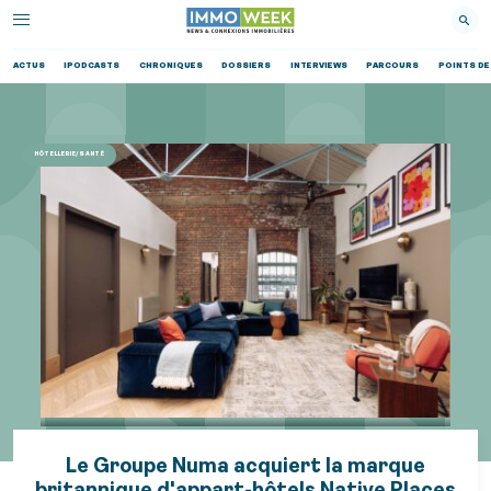
ACTUS
IPODCASTS
CHRONIQUES
DOSSIERS
INTERVIEWS
PARCOURS
POINTS DE
HÔTELLERIE/SANTÉ
Le Groupe Numa acquiert la marque