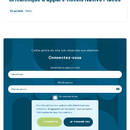
britannique d'appart-hôtels Native Places
09 Juil 2024
- 10h04
Cette partie du site est réservée aux abonnés
Connectez-vous
Identifiant ou adresse mail
Mot de passe
Se souvenir de moi
Ce site utilise les cookies afin d'améliorer nos
services. En appuyant sur "accepter", vous acceptez
SE CONNECTER
l'utilisation de tous les cookies.
Mot de passe oublié
J'ACCEPTE
JE PARAMÈTRE