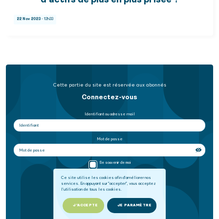
d'actifs de plus en plus prisée ?
22 Nov 2023
- 12h33
Cette partie du site est réservée aux abonnés
Connectez-vous
Identifiant ou adresse mail
Mot de passe
Se souvenir de moi
Ce site utilise les cookies afin d'améliorer nos
services. En appuyant sur "accepter", vous acceptez
SE CONNECTER
l'utilisation de tous les cookies.
Mot de passe oublié
J'ACCEPTE
JE PARAMÈTRE