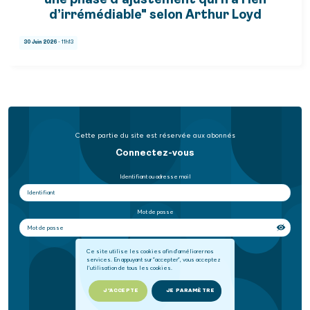
une phase d’ajustement qui n’a rien
d’irrémédiable" selon Arthur Loyd
30 Juin 2026
- 11h13
Cette partie du site est réservée aux abonnés
Connectez-vous
Identifiant ou adresse mail
Mot de passe
Se souvenir de moi
Ce site utilise les cookies afin d'améliorer nos
services. En appuyant sur "accepter", vous acceptez
l'utilisation de tous les cookies.
SE CONNECTER
J'ACCEPTE
JE PARAMÈTRE
Mot de passe oublié