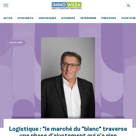
ACTUS
IPODCASTS
CHRONIQUES
DOSSIERS
INTERVIEWS
PARCOURS
POINTS DE
LOGISTIQUE
Logistique : "le marché du "blanc" traverse