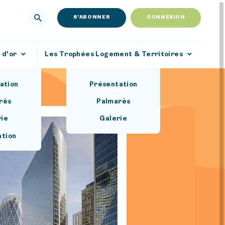
S'ABONNER
CONNEXION
 d'or
Les Trophées Logement & Territoires
ation
Présentation
rès
Palmarès
rie
Galerie
ation