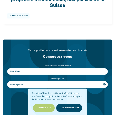
propriété à Saint-Louis, aux portes de la
Suisse
07 Oct 2024
- 12h13
Cette partie du site est réservée aux abonnés
Connectez-vous
Identifiant ou adresse mail
Mot de passe
Se souvenir de moi
Ce site utilise les cookies afin d'améliorer nos
services. En appuyant sur "accepter", vous acceptez
l'utilisation de tous les cookies.
SE CONNECTER
J'ACCEPTE
JE PARAMÈTRE
Mot de passe oublié