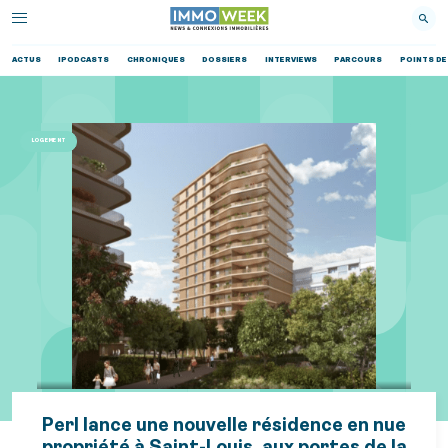
ACTUS
IPODCASTS
CHRONIQUES
DOSSIERS
INTERVIEWS
PARCOURS
POINTS DE
LOGEMENT
Perl lance une nouvelle résidence en nue