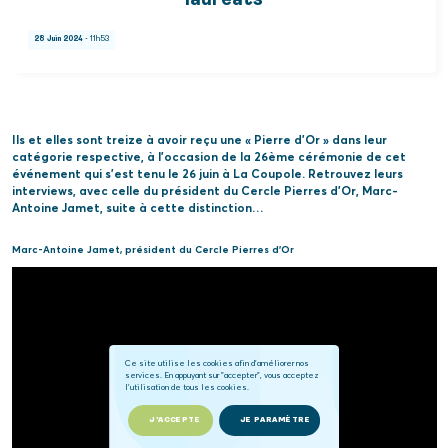
lauréats
28 Juin 2024
- 11h53
Ils et elles sont treize à avoir reçu une « Pierre d’Or » dans leur
catégorie respective, à l’occasion de la 26ème cérémonie de cet
événement qui s’est tenu le 26 juin à La Coupole. Retrouvez leurs
interviews, avec celle du président du Cercle Pierres d’Or, Marc-
Antoine Jamet, suite à cette distinction…
Marc-Antoine Jamet, président du Cercle Pierres d’Or
Ce site utilise les cookies afin d'améliorer nos
services. En appuyant sur "accepter", vous acceptez
l'utilisation de tous les cookies.
J'ACCEPTE
JE PARAMÈTRE