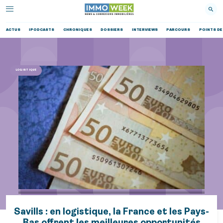
ACTUS
IPODCASTS
CHRONIQUES
DOSSIERS
INTERVIEWS
PARCOURS
POINTS DE
LOGISTIQUE
Savills : en logistique, la France et les Pays-