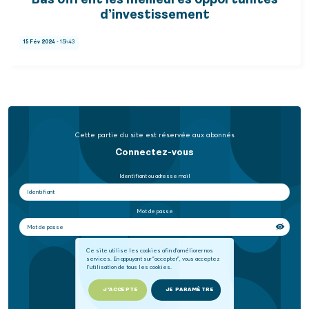
Bas offrent les meilleures opportunités
d’investissement
15 Fév 2024
- 15h43
Cette partie du site est réservée aux abonnés
Connectez-vous
Identifiant ou adresse mail
Mot de passe
Se souvenir de moi
Ce site utilise les cookies afin d'améliorer nos
services. En appuyant sur "accepter", vous acceptez
l'utilisation de tous les cookies.
SE CONNECTER
J'ACCEPTE
JE PARAMÈTRE
Mot de passe oublié