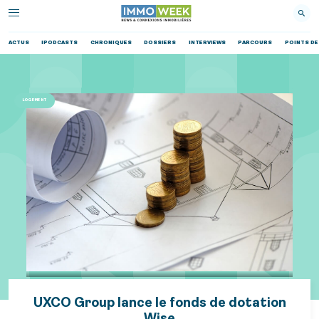
ACTUS
IPODCASTS
CHRONIQUES
DOSSIERS
INTERVIEWS
PARCOURS
POINTS DE
LOGEMENT
UXCO Group lance le fonds de dotation