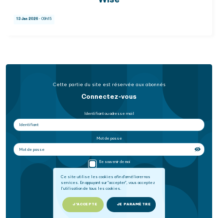
Wise
13 Jan 2026
- 09h15
Cette partie du site est réservée aux abonnés
Connectez-vous
Identifiant ou adresse mail
Mot de passe
Se souvenir de moi
Ce site utilise les cookies afin d'améliorer nos
services. En appuyant sur "accepter", vous acceptez
SE CONNECTER
l'utilisation de tous les cookies.
Mot de passe oublié
J'ACCEPTE
JE PARAMÈTRE