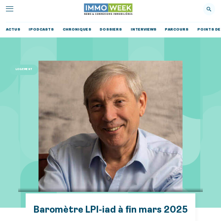
ACTUS
IPODCASTS
CHRONIQUES
DOSSIERS
INTERVIEWS
PARCOURS
POINTS DE
LOGEMENT
Baromètre LPI-iad à fin mars 2025