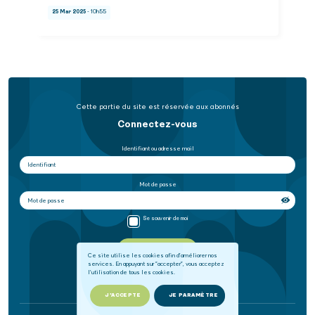
25 Mar 2025
- 10h55
Cette partie du site est réservée aux abonnés
Connectez-vous
Identifiant ou adresse mail
Mot de passe
Se souvenir de moi
SE CONNECTER
Ce site utilise les cookies afin d'améliorer nos
services. En appuyant sur "accepter", vous acceptez
l'utilisation de tous les cookies.
Mot de passe oublié
J'ACCEPTE
JE PARAMÈTRE
Ou