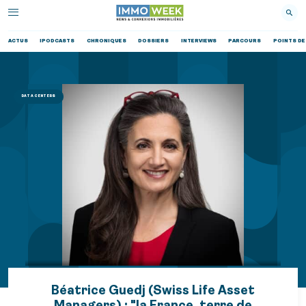
ACTUS
IPODCASTS
CHRONIQUES
DOSSIERS
INTERVIEWS
PARCOURS
POINTS DE
DATA CENTERS
Béatrice Guedj (Swiss Life Asset