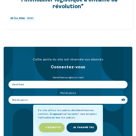
"l’immobilier logistique a entamé sa
révolution"
25 Oct 2024
- 12h50
Cette partie du site est réservée aux abonnés
Connectez-vous
Identifiant ou adresse mail
Mot de passe
Se souvenir de moi
Ce site utilise les cookies afin d'améliorer nos
services. En appuyant sur "accepter", vous acceptez
l'utilisation de tous les cookies.
SE CONNECTER
J'ACCEPTE
JE PARAMÈTRE
Mot de passe oublié