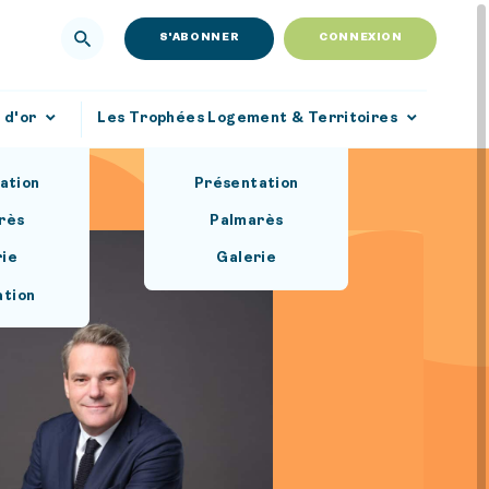
S'ABONNER
CONNEXION
 d'or
Les Trophées Logement & Territoires
ation
Présentation
rès
Palmarès
rie
Galerie
ation