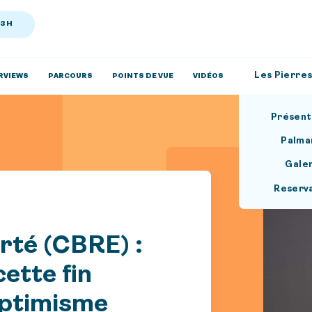
13H
Les Pierres
RVIEWS
PARCOURS
POINTS DE VUE
VIDÉOS
Présent
Palma
Gale
Reserv
rté (CBRE) :
ette fin
optimisme