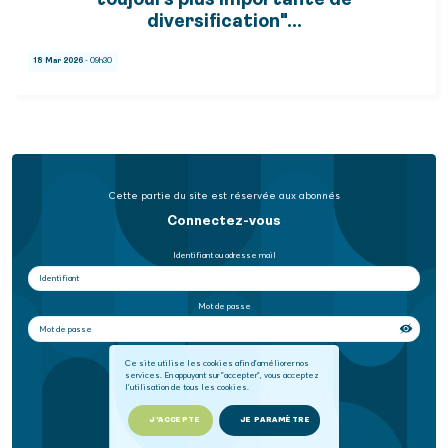
toujours plus importante de
diversification"…
18 Mar 2026
- 09h30
Cette partie du site est réservée aux abonnés
Connectez-vous
Identifiant ou adresse mail
Mot de passe
Se souvenir de moi
Ce site utilise les cookies afin d'améliorer nos
services. En appuyant sur "accepter", vous acceptez
l'utilisation de tous les cookies.
SE CONNECTER
J'ACCEPTE
JE PARAMÈTRE
Mot de passe oublié