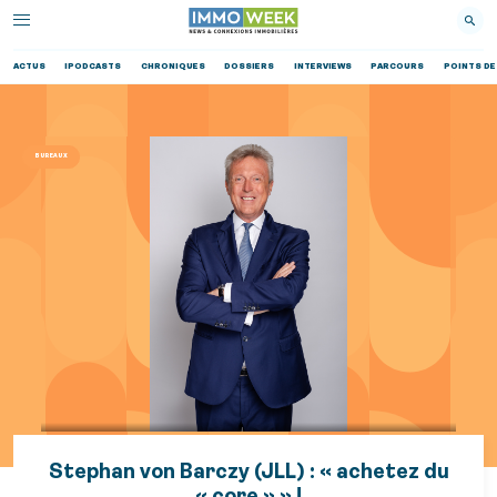
ACTUS
IPODCASTS
CHRONIQUES
DOSSIERS
INTERVIEWS
PARCOURS
POINTS DE
BUREAUX
Stephan von Barczy (JLL) : « achetez du