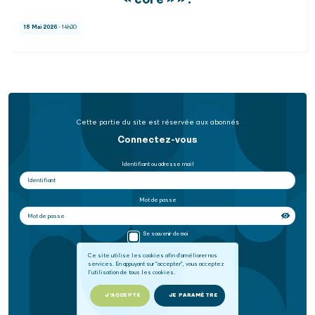
« core » » !
18 Mai 2026
- 14h30
Cette partie du site est réservée aux abonnés
Connectez-vous
Identifiant ou adresse mail
Mot de passe
Se souvenir de moi
Ce site utilise les cookies afin d'améliorer nos
services. En appuyant sur "accepter", vous acceptez
SE CONNECTER
l'utilisation de tous les cookies.
Mot de passe oublié
J'ACCEPTE
JE PARAMÈTRE