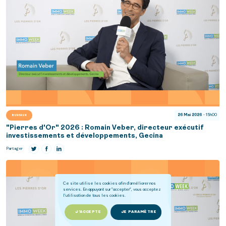
26 Mai 2026
- 15h00
BUREAUX
"Pierres d'Or" 2026 : Romain Veber, directeur exécutif
investissements et développements, Gecina
Partager
Ce site utilise les cookies afin d'améliorer nos
services. En appuyant sur "accepter", vous acceptez
l'utilisation de tous les cookies.
J'ACCEPTE
JE PARAMÈTRE