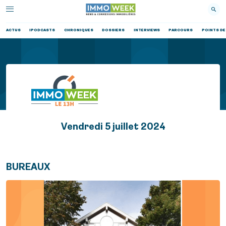
ACTUS
IPODCASTS
CHRONIQUES
DOSSIERS
INTERVIEWS
PARCOURS
POINTS DE
Vendredi 5 juillet 2024
BUREAUX