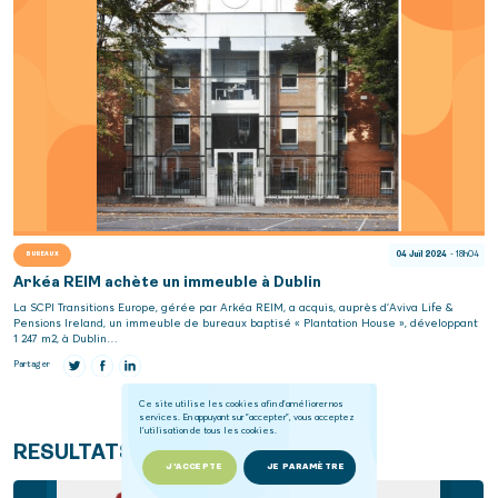
04 Juil 2024
- 18h04
BUREAUX
Arkéa REIM achète un immeuble à Dublin
La SCPI Transitions Europe, gérée par Arkéa REIM, a acquis, auprès d’Aviva Life &
Pensions Ireland, un immeuble de bureaux baptisé « Plantation House », développant
1 247 m2, à Dublin…
Partager
Ce site utilise les cookies afin d'améliorer nos
services. En appuyant sur "accepter", vous acceptez
l'utilisation de tous les cookies.
RESULTATS
J'ACCEPTE
JE PARAMÈTRE