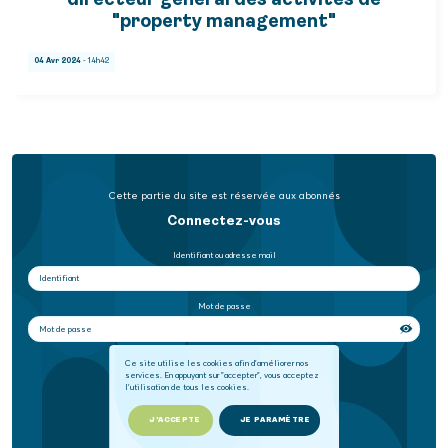
directeur général des activités de
"property management"
04 Avr 2024
- 14h42
Cette partie du site est réservée aux abonnés
Connectez-vous
Identifiant ou adresse mail
Mot de passe
Se souvenir de moi
Ce site utilise les cookies afin d'améliorer nos
services. En appuyant sur "accepter", vous acceptez
l'utilisation de tous les cookies.
SE CONNECTER
J'ACCEPTE
JE PARAMÈTRE
Mot de passe oublié