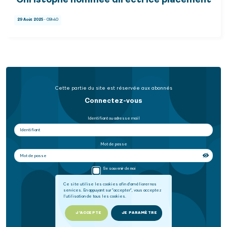
Christophe nommée directrice placement
29 Août 2025
- 09h40
Cette partie du site est réservée aux abonnés
Connectez-vous
Identifiant ou adresse mail
Mot de passe
Se souvenir de moi
Ce site utilise les cookies afin d'améliorer nos
services. En appuyant sur "accepter", vous acceptez
SE CONNECTER
l'utilisation de tous les cookies.
Mot de passe oublié
J'ACCEPTE
JE PARAMÈTRE