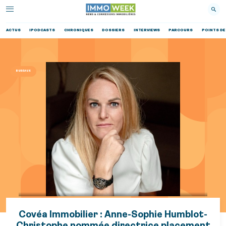
ACTUS
IPODCASTS
CHRONIQUES
DOSSIERS
INTERVIEWS
PARCOURS
POINTS DE
BUREAUX
Covéa Immobilier : Anne-Sophie Humblot-