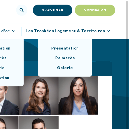
S'ABONNER
CONNEXION
 d'or
Les Trophées Logement & Territoires
ation
Présentation
rès
Palmarès
rie
Galerie
ation