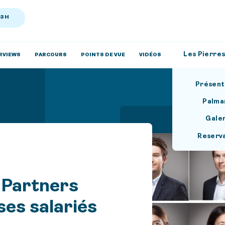
13H
Les Pierres
RVIEWS
PARCOURS
POINTS DE VUE
VIDÉOS
Présent
Palma
Gale
Reserv
 Partners
es salariés