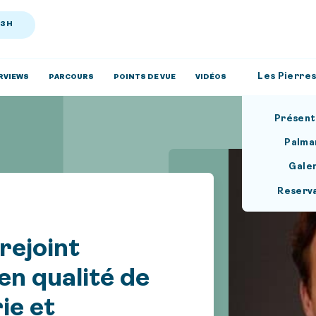
13H
Les Pierres
RVIEWS
PARCOURS
POINTS DE VUE
VIDÉOS
Présent
Palma
Gale
Reserv
rejoint
en qualité de
ie et