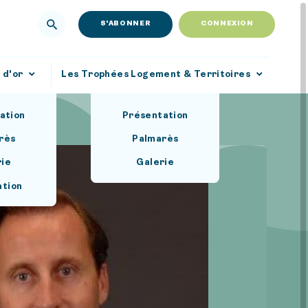
S'ABONNER
CONNEXION
 d'or
Les Trophées Logement & Territoires
ation
Présentation
rès
Palmarès
rie
Galerie
ation