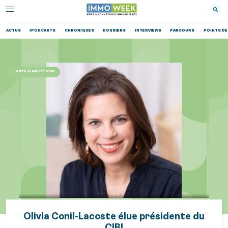
ACTUS
IPODCASTS
CHRONIQUES
DOSSIERS
INTERVIEWS
PARCOURS
POINTS DE
GREEN & INNOVATIONS
Olivia Conil-Lacoste élue présidente du