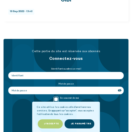
CIBI
19 Sep 2023
- 10h48
Cette partie du site est réservée aux abonnés
Connectez-vous
Identifiant ou adresse mail
Mot de passe
Se souvenir de moi
Ce site utilise les cookies afin d'améliorer nos
services. En appuyant sur "accepter", vous acceptez
SE CONNECTER
l'utilisation de tous les cookies.
Mot de passe oublié
J'ACCEPTE
JE PARAMÈTRE