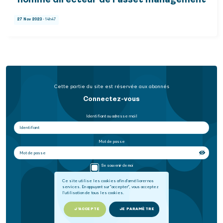
nommé directeur de l'asset management
27 Nov 2023
- 14h47
Cette partie du site est réservée aux abonnés
Connectez-vous
Identifiant ou adresse mail
Mot de passe
Se souvenir de moi
Ce site utilise les cookies afin d'améliorer nos
services. En appuyant sur "accepter", vous acceptez
SE CONNECTER
l'utilisation de tous les cookies.
Mot de passe oublié
J'ACCEPTE
JE PARAMÈTRE