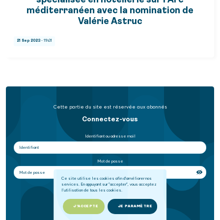
spécialisée en hôtellerie sur l’Arc
méditerranéen avec la nomination de
Valérie Astruc
21 Sep 2023
- 11h31
Cette partie du site est réservée aux abonnés
Connectez-vous
Identifiant ou adresse mail
Mot de passe
Ce site utilise les cookies afin d'améliorer nos
services. En appuyant sur "accepter", vous acceptez
Se souvenir de moi
l'utilisation de tous les cookies.
SE CONNECTER
J'ACCEPTE
JE PARAMÈTRE