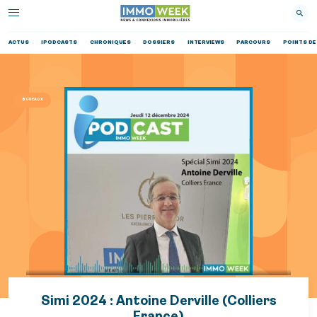
ACTUS
IPODCASTS
CHRONIQUES
DOSSIERS
INTERVIEWS
PARCOURS
POINTS DE
BUREAUX
Simi 2024 : Antoine Derville (Colliers