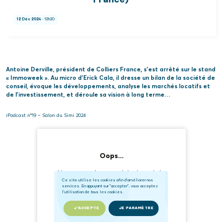
France)
12 Déc 2024
- 12h30
Antoine Derville, président de Colliers France, s’est arrêté sur le stand
« Immoweek ». Au micro d’Erick Cala, il dresse un bilan de la société de
conseil, évoque les développements, analyse les marchés locatifs et
de l’investissement, et déroule sa vision à long terme…
iPodcast n°19 – Salon du Simi 2024
Ce site utilise les cookies afin d'améliorer nos
services. En appuyant sur "accepter", vous acceptez
l'utilisation de tous les cookies.
J'ACCEPTE
JE PARAMÈTRE