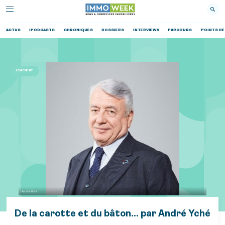
ACTUS
IPODCASTS
CHRONIQUES
DOSSIERS
INTERVIEWS
PARCOURS
POINTS DE
LOGEMENT
André Yché
De la carotte et du bâton… par André Yché