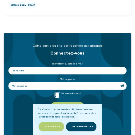
23 Déc 2024
- 14h00
Cette partie du site est réservée aux abonnés
Connectez-vous
Identifiant ou adresse mail
Mot de passe
Se souvenir de moi
SE CONNECTER
Ce site utilise les cookies afin d'améliorer nos
services. En appuyant sur "accepter", vous acceptez
l'utilisation de tous les cookies.
Mot de passe oublié
J'ACCEPTE
JE PARAMÈTRE
Ou