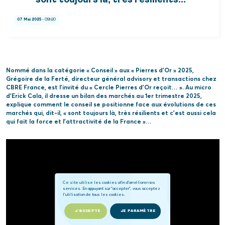
sont toujours là, très résilients..."
07 Mai 2025
- 09h30
Nommé dans la catégorie « Conseil » aux « Pierres d’Or » 2025,
Grégoire de la Ferté, directeur général advisory et transactions chez
CBRE France, est l’invité du « Cercle Pierres d’Or reçoit… ». Au micro
d’Erick Cala, il dresse un bilan des marchés au 1er trimestre 2025,
explique comment le conseil se positionne face aux évolutions de ces
marchés qui, dit-il, « sont toujours là, très résilients et c’est aussi cela
qui fait la force et l’attractivité de la France »…
Ce site utilise les cookies afin d'améliorer nos
services. En appuyant sur "accepter", vous acceptez
l'utilisation de tous les cookies.
J'ACCEPTE
JE PARAMÈTRE