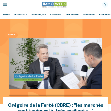
ACTUS
IPODCASTS
CHRONIQUES
DOSSIERS
INTERVIEWS
PARCOURS
POINTS DE
BUREAUX
Grégoire de la Ferté (CBRE) : "les marchés