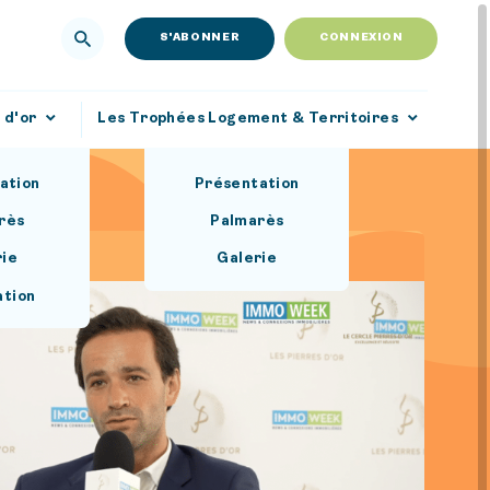
S'ABONNER
CONNEXION
 d'or
Les Trophées Logement & Territoires
ation
Présentation
rès
Palmarès
rie
Galerie
ation