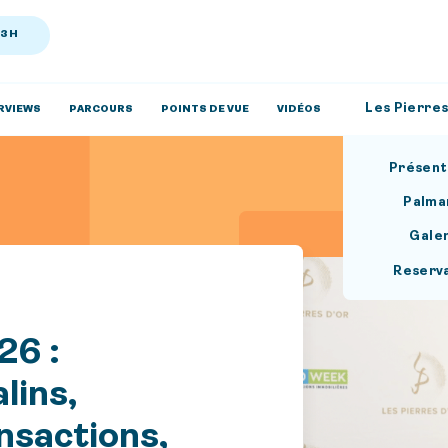
13H
Les Pierres
RVIEWS
PARCOURS
POINTS DE VUE
VIDÉOS
Présent
Palma
Gale
Reserv
26 :
lins,
nsactions,