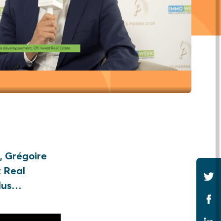
, Grégoire
t Real
plus…