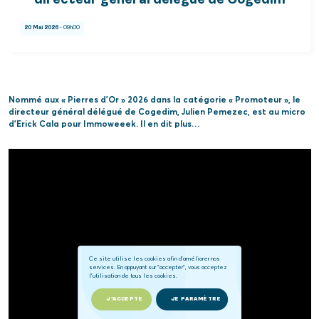
directeur général délégué de Cogedim
20 Mai 2026
- 09h00
Nommé aux « Pierres d’Or » 2026 dans la catégorie « Promoteur », le
directeur général délégué de Cogedim, Julien Pemezec, est au micro
d’Erick Cala pour Immoweeek. Il en dit plus…
Ce site utilise les cookies afin d'améliorer nos
services. En appuyant sur "accepter", vous acceptez
l'utilisation de tous les cookies.
J'ACCEPTE
JE PARAMÈTRE