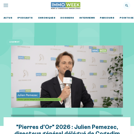
ACTUS
IPODCASTS
CHRONIQUES
DOSSIERS
INTERVIEWS
PARCOURS
POINTS DE
LOGEMENT
"Pierres d'Or" 2026 : Julien Pemezec,