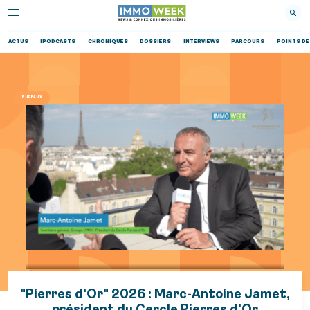
ACTUS
IPODCASTS
CHRONIQUES
DOSSIERS
INTERVIEWS
PARCOURS
POINTS DE
BUREAUX
"Pierres d'Or" 2026 : Marc-Antoine Jamet,