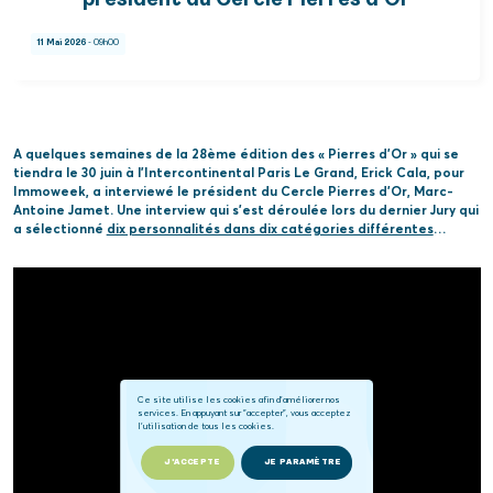
président du Cercle Pierres d'Or
11 Mai 2026
- 09h00
A quelques semaines de la 28ème édition des « Pierres d’Or » qui se
tiendra le 30 juin à l’Intercontinental Paris Le Grand, Erick Cala, pour
Immoweek, a interviewé le président du Cercle Pierres d’Or, Marc-
Antoine Jamet. Une interview qui s’est déroulée lors du dernier Jury qui
a sélectionné
dix personnalités dans dix catégories différentes
…
Ce site utilise les cookies afin d'améliorer nos
services. En appuyant sur "accepter", vous acceptez
l'utilisation de tous les cookies.
J'ACCEPTE
JE PARAMÈTRE