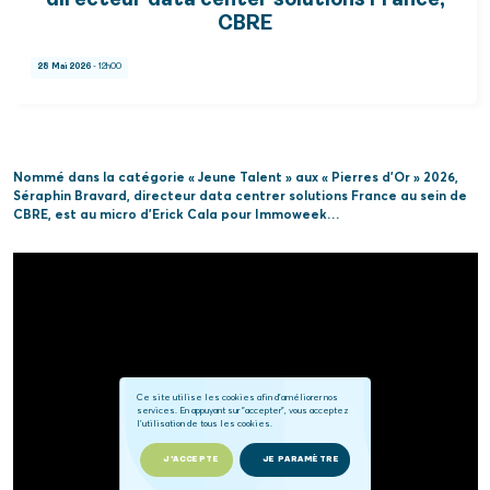
directeur data center solutions France,
CBRE
28 Mai 2026
- 12h00
Nommé dans la catégorie « Jeune Talent » aux « Pierres d’Or » 2026,
Séraphin Bravard, directeur data centrer solutions France au sein de
CBRE, est au micro d’Erick Cala pour Immoweek…
Ce site utilise les cookies afin d'améliorer nos
services. En appuyant sur "accepter", vous acceptez
l'utilisation de tous les cookies.
J'ACCEPTE
JE PARAMÈTRE