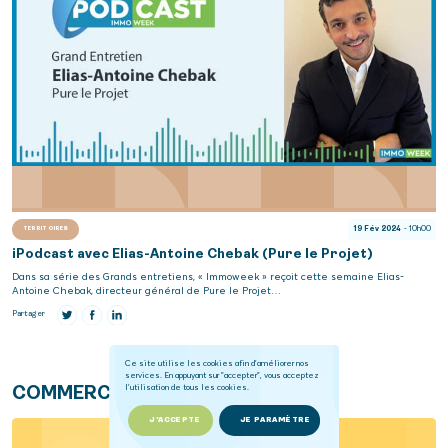
19 Fév 2024
- 10h00
TERRITOIRES
iPodcast avec Elias-Antoine Chebak (Pure le Projet)
Dans sa série des Grands entretiens, « Immoweek » reçoit cette semaine Elias-
Antoine Chebak, directeur général de Pure le Projet…
Partager
Ce site utilise les cookies afin d'améliorer nos
services. En appuyant sur "accepter", vous acceptez
l'utilisation de tous les cookies.
COMMERCES
J'ACCEPTE
JE PARAMÈTRE