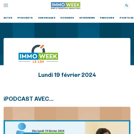
ACTUS
IPODCASTS
CHRONIQUES
DOSSIERS
INTERVIEWS
PARCOURS
POINTS DE
Lundi 19 février 2024
iPODCAST AVEC...