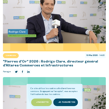
19 Mai 2026
- 14h30
COMMERCES
"Pierres d'Or" 2026 : Rodrigo Clare, directeur général
d'Altarea Commerces et Infrastructures
Partager
Ce site utilise les cookies afin d'améliorer nos
services. En appuyant sur "accepter", vous acceptez
l'utilisation de tous les cookies.
J'ACCEPTE
JE PARAMÈTRE