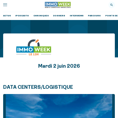
ACTUS
IPODCASTS
CHRONIQUES
DOSSIERS
INTERVIEWS
PARCOURS
POINTS DE
Mardi 2 juin 2026
DATA CENTERS/LOGISTIQUE