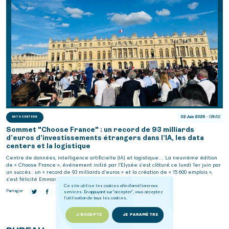
02 Juin 2026
- 08h52
DATA CENTERS
Sommet "Choose France" : un record de 93 milliards
d’euros d’investissements étrangers dans l’IA, les data
centers et la logistique
Centre de données, intelligence artificielle (IA) et logistique… La neuvième édition
de « Choose France », événement initié par l’Elysée s’est clôturé ce lundi 1er juin par
un succès : un « record de 93 milliards d’euros » et la création de « 15 600 emplois »,
s’est félicité Emmanuel Macron. Ce montant correspond…
Ce site utilise les cookies afin d'améliorer nos
services. En appuyant sur "accepter", vous acceptez
Partager
l'utilisation de tous les cookies.
J'ACCEPTE
JE PARAMÈTRE