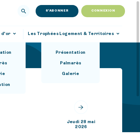
S'ABONNER
CONNEXION
 d'or
Les Trophées Logement & Territoires
ation
Présentation
rès
Palmarès
rie
Galerie
ation
Jeudi 28 mai
2026